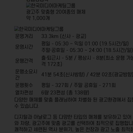
광고주 맞춤형 20여종의 매체
약 1,000개
운영거리
33.3km (신사 - 광교)
평일 - 05:30 ~ 익일 01:00 (19.5시간/일)
운영시간
주말·공휴일 - 05:30 ~ 24:00 (18.5시간/일)
출·퇴근시 - 5분 / 평상시 - 8분(최소 운행 가
운행간격
격 172초)
운행소요시
41분 54초(신사방향) / 42분 02초(광교방향
간
운행횟수
평일 - 327회 / 주말 공휴일 - 271회
열차편성
6량 23편성 (총 138량)
다양한 매체를 맞춤 플래닝하여 차별화 된 광고환경에서 집
수 있습니다.
디지털과 아날로그 등 다양한 타입의 매체를 보유하고 있어
와 차량, 광고주에 맞춤 광고를 선택하여 최적으로 집행합니
쾌적하고 세련된 역사 분위기, 높은 천장과 광고 노출 최적