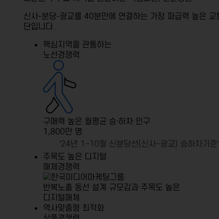
신사-분당-광교를 40분만에 연결하는 가장 파급력 높은 교
단입니다.
핵심지역을 관통하는
노선경쟁력
구매력 높은 월평균 승·하차 인구
1,800만 명
‘24년 1~10월 신분당선(신사~광교) 승하차기준’
주목도 높은 디지털
매체경쟁력
반복노출 동선 설계 규모감과 주목도 높은
디지털매체
역사맞춤형 최적화
상품경쟁력