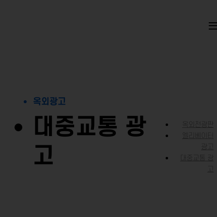
옥외광고
대중교통 광
옥외전광판
엘리베이터
고
광고
대중교통 광
고