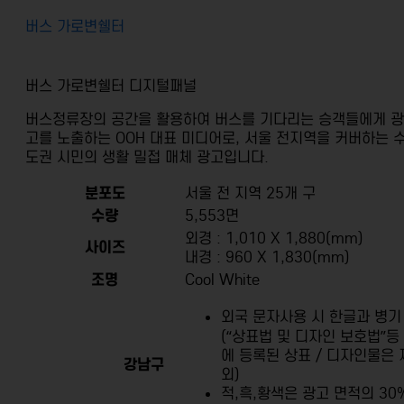
버스 가로변쉘터
버스 가로변쉘터 디지털패널
버스정류장의 공간을 활용하여
버스를 기다리는 승객들에게 광
고를 노출하는
OOH 대표 미디어로, 서울 전지역을 커버하는
도권 시민의 생활 밀접 매체 광고입니다.
분포도
서울 전 지역 25개 구
수량
5,553면
외경 : 1,010 X 1,880(mm)
사이즈
내경 : 960 X 1,830(mm)
조명
Cool White
외국 문자사용 시 한글과 병기
(“상표법 및 디자인 보호법”등
에 등록된 상표 / 디자인물은 
강남구
외)
적,흑,황색은 광고 면적의 30