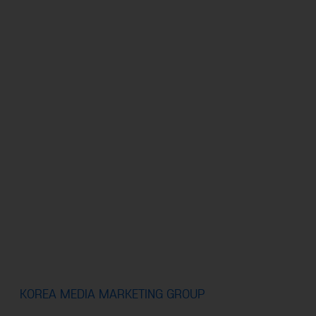
한국미디어마케팅그룹
한국금융경제신문
급변하는 경제 환경에 우리는 민첩하게 대응합니다.
기업이 시장 내 경쟁 우위를 보장받을 수 있도록 단단한 터전
을 만들고
금융 및 산업이 처한 현실과 문제를 정확히 짚어내어
한 차원 높은 단계로 도약할 수 있는 올바른 방향을 제시합니
다.
KOREA MEDIA MARKETING GROUP