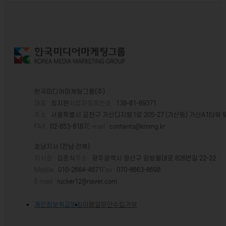
한국미디어마케팅그룹(주)
대표
최지현
사업자등록번호
138-81-89371
주소
서울특별시 금천구 가산디지털1로 205-27 (가산동) 가산A1타워 
FAX
02-853-8187
E-mail
contents@kmmg.kr
호남지사 (전남·전북)
지사장
김춘식
주소
광주광역시 광산구 임방울대로 826번길 22-22
Mobile
010-2664-4671
Fax
070-8663-8698
E-mail
rucker12@naver.com
개인정보취급방침
이메일무단수집거부